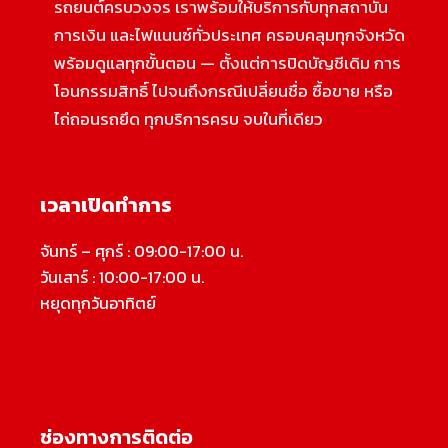
รถยนต์ครบวงจร เราพร้อมให้บริการกับทุกสถาบัน
การเงิน และไฟแนนซ์ทั่วประเทศ ครอบคลุมทุกจังหวัด
พร้อมดูแลทุกขั้นตอน — ตั้งแต่การปิดบัญชีเดิม การ
โอนกรรมสิทธิ์ ไปจนถึงกรณีเปลี่ยนชื่อ ซื้อขาย หรือ
ไถ่ถอนรถยึด ทุกบริการครบ จบในที่เดียว
เวลาเปิดทำการ
จันทร์ – ศุกร์ : 09:00-17:00 น.
วันเสาร์ : 10:00-17:00 น.
หยุดทุกวันอาทิตย์
ช่องทางการติดต่อ